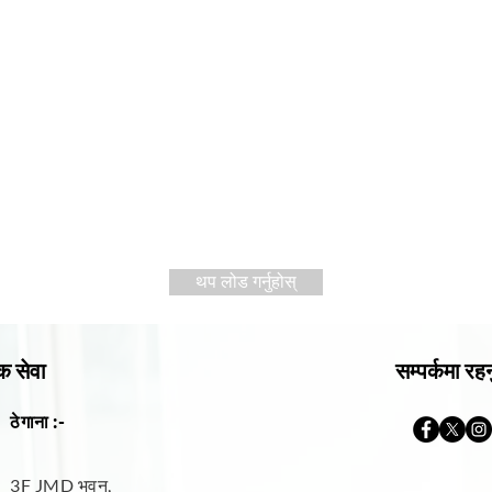
थप लोड गर्नुहोस्
क सेवा
सम्पर्कमा रहन
ठेगाना :-
3F JMD भवन,