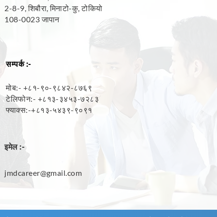
2-8-9, शिबौरा, मिनाटो-कु, टोकियो
108-0023 जापान
सम्पर्क :-
मोब:- +
८१-९०-९८४२-८७६९
टेलिफोन:-
+८१३-३४५३-७२८३
फ्याक्स:
-+८१३-५४३९-९०९१
इमेल :-
jmdcareer@gmail.com