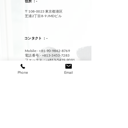
住所 ：-
〒108-0023 東京都港区
芝浦2丁目8-9 JMDビル
コンタクト ：-
Mobile:- +
81-90-9842-8769
電話番号:-
+813-3453-7283
ファックス：
-+813-5439-9091
Eメール ：-
Phone
Email
career@jmdcareer.jp
発見
​SNS
ホーム
JMDに関して